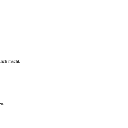
slich macht.
en.